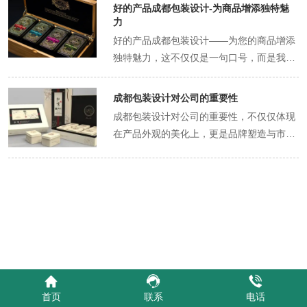
好的产品成都包装设计-为商品增添独特魅
善于捕捉成都这座城市的色彩精髓，如锦里
力
的古色古香、宽窄巷子的现代与传统交融，
好的产品成都包装设计——为您的商品增添
将这些色彩巧妙融入包装设计中，营造出独
独特魅力，这不仅仅是一句口号，而是我们
特的视觉氛围。无论是温暖的木色、沉稳的
设计团队对每一位客户的承诺。在成都这片
青砖灰，还是鲜艳的红、黄，都能通过精准
充满创意与活力的土地上，我们深知，一个
成都包装设计对公司的重要性
的色彩搭配，传递出品牌的独特气质。 其
出色的包装设计不仅仅是保护商品那么简
成都包装设计对公司的重要性，不仅仅体现
次，图案与纹理的运用也是成都包装设计的
单，它更是品牌故事的讲述者，是商品与消
在产品外观的美化上，更是品牌塑造与市场
一大亮点。设计师们擅长从成都的文化元素
费者之间无声的对话。 我们注重每一个细
战略的关键一环。在当今竞争激烈的市场环
中汲取灵感，如熊猫、竹林、川剧脸谱等，
节，从色彩的选择到图案的布局，从材质的
境中，一个独特且富有吸引力的包装设计能
将这些元素以抽象或具象的形式融入包装设
触感到结构的创新，无不精益求精。因为我
够迅速抓住消费者的眼球，成为商品与消费
计中，既体现了地域特色，又增加了包装的
们相信，一个与品牌理念完美契合、又能触
者之间初次接触时的“第一印象”。对于成都
趣味性。同时，通过细腻的纹理处理，如仿
动消费者心弦的包装设计，能够赋予商品以
的企业而言，这尤为重要，因为这座城市以
古纸的质感、丝绸的光泽等，进一步提升了
灵魂，使其在众多同类产品中脱颖而出。 在
其深厚的文化底蕴和创新精神闻名，消费者
包装的档次和质感。 再者，文字排版与字体
设计过程中，我们深入了解客户的品牌文
对于产品的美学要求往往更高。 优秀的包装
设计在成都包装设计中同样占据着重要地
化、市场定位以及目标消费群体，力求让包
设计能够有效传达品牌的理念与故事，使产
位。设计师们会根据品牌的定位和受众群体
装设计成为品牌与消费者之间的桥梁。无论
品在货架上脱颖而出。它不仅是视觉的艺术
的喜好，选择合适的字体风格和排版方式。
首页
联系
电话
是简约现代风，还是复古怀旧情，亦或是民
展现，更是品牌文化的载体，能够加深消费
有的追求简洁明了，有的则注重艺术感和装