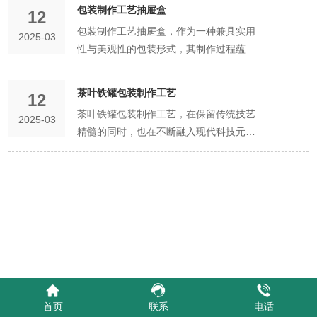
每一步都凝聚着匠人的智慧与匠心，从选
包装制作工艺抽屉盒
12
材到成型，无一不体现出对品质的追求。
包装制作工艺抽屉盒，作为一种兼具实用
2025-03
选材是翻盖盒制作的基础。优质的纸板、
性与美观性的包装形式，其制作过程蕴含
硬纸板或特种纸张，因其良好的挺括性和
了匠人的精湛技艺与对细节的极致追求。
可塑性，常被用作翻盖盒的主要材料。这
从选材到成型，每一步都精心策划，以确
些材料不仅易于加工，还能通过印刷、烫
茶叶铁罐包装制作工艺
12
保最终的产品能够满足客户的多样化需
金、压纹等多种工艺，展现出丰富的视觉
茶叶铁罐包装制作工艺，在保留传统技艺
2025-03
求。 选材是抽屉盒制作的首要环节。优质
效果。同时，环保理念的融入，使得越来
精髓的同时，也在不断融入现代科技元
的木材，如橡木、胡桃木或MDF板，因其
越多的制造商开始采用可回收或生物降解
素，以确保茶叶的新鲜度与包装的观赏性
稳定的物理性能和良好的加工性，常被用
的材料，以减少对环境的影响。 设计是翻
并重。首先，选材是至关重要的一步。优
作抽屉盒的主要材料。这些材料不仅能够
盖盒制作的灵魂。设计师们会根据客户的
质的马口铁，以其良好的密封性和抗腐蚀
承受一定的重量，还易于切割、雕刻和上
需求和品牌理念，精心构思翻盖盒的形
性，成为茶叶铁罐包装的首选材料。这种
色，为抽屉盒的多样化设计提供了可能。
状、尺寸和内部结构。从简约的现代风格
材料不仅能有效隔绝空气、水分和光线，
同时，环保理念的深入人心促使制造商更
到复古的古典韵味，从抽象的图案设计到
延长茶叶的保质期，还能通过精湛的印刷
多地采用可持续发展的木材资源，以减少
具象的品牌标识，每一种设计都力求与商
工艺，呈现出丰富多彩的图案和文字，提
对环境的影响。 在设计阶段，设计师们会
品的特性相契合，为消费者带来愉悦的购
升产品的视觉效果。 在设计阶段，设计师
根据客户的需求和品牌理念，绘制出详尽
物体验。在设计过程中，设计师们还会注
们会根据茶叶的品种、产地以及品牌文
的设计图纸。从抽屉盒的尺寸、形状到内
重细节的处理，如翻盖的开启角度、内部
首页
联系
电话
化，精心构思包装图案和色彩搭配。从传
部结构布局，再到表面的装饰图案和色彩